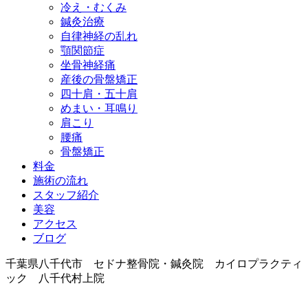
冷え・むくみ
鍼灸治療
自律神経の乱れ
顎関節症
坐骨神経痛
産後の骨盤矯正
四十肩・五十肩
めまい・耳鳴り
肩こり
腰痛
骨盤矯正
料金
施術の流れ
スタッフ紹介
美容
アクセス
ブログ
千葉県八千代市 セドナ整骨院・鍼灸院 カイロプラクティ
ック 八千代村上院