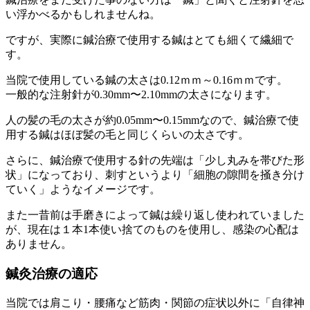
い浮かべるかもしれませんね。
ですが、実際に鍼治療で使用する鍼はとても細くて繊細で
す。
当院で使用している鍼の太さは0.12ｍｍ～0.16ｍｍです。
一般的な注射針が0.30mm〜2.10mmの太さになります。
人の髪の毛の太さが約0.05mm〜0.15mmなので、鍼治療で使
用する鍼はほぼ髪の毛と同じくらいの太さです。
さらに、鍼治療で使用する針の先端は「少し丸みを帯びた形
状」になっており、刺すというより
「細胞の隙間を掻き分け
ていく」
ようなイメージです。
また一昔前は手磨きによって鍼は繰り返し使われていました
が、現在は１本1本使い捨てのものを使用し、
感染の心配は
ありません。
鍼灸治療の適応
当院では肩こり・腰痛など筋肉・関節の症状以外に
「自律神