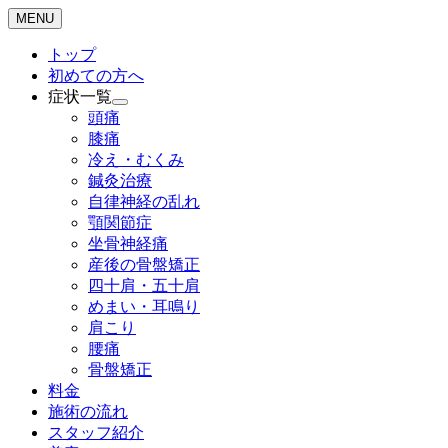
MENU
トップ
初めての方へ
症状一覧
頭痛
膝痛
冷え・むくみ
鍼灸治療
自律神経の乱れ
顎関節症
坐骨神経痛
産後の骨盤矯正
四十肩・五十肩
めまい・耳鳴り
肩こり
腰痛
骨盤矯正
料金
施術の流れ
スタッフ紹介