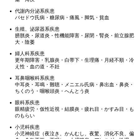
代謝内分泌系疾患
バセドウ氏病・糖尿病・痛風・脚気・貧血
生殖、泌尿器系疾患
膀胱炎・尿道炎・性機能障害・尿閉・腎炎・前立腺肥
大・陰萎
婦人科系疾患
更年期障害・乳腺炎・白帯下・生理痛・月経不順・冷
え性・血の道・不妊
耳鼻咽喉科系疾患
中耳炎・耳鳴・難聴・メニエル氏病・鼻出血・鼻炎・
ちくのう・咽喉頭炎・へんとう炎
眼科系疾患
眼精疲労・仮性近視・結膜炎・疲れ目・かすみ目・も
のもらい
小児科疾患
小児神経症（夜泣き、かんむし、夜驚、消化不良、偏