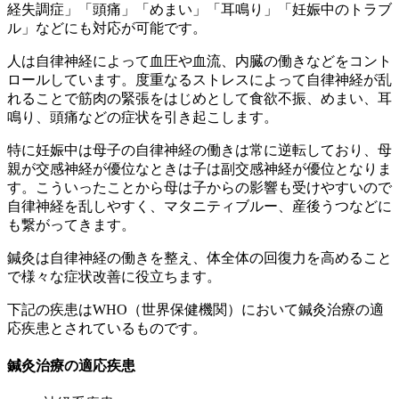
経失調症」「頭痛」「めまい」「耳鳴り」「妊娠中のトラブ
ル」
などにも対応が可能です。
人は自律神経によって血圧や血流、内臓の働きなどをコント
ロールしています。
度重なるストレスによって自律神経が乱
れることで
筋肉の緊張をはじめとして食欲不振、めまい、耳
鳴り、頭痛などの症状を引き起こします。
特に妊娠中は母子の自律神経の働きは常に逆転しており、母
親が交感神経が優位なときは子は副交感神経が優位となりま
す。こういったことから母は子からの影響も受けやすいので
自律神経を乱しやすく、マタニティブルー、産後うつなどに
も繋がってきます。
鍼灸は自律神経の働きを整え、体全体の回復力を高めること
で様々な症状改善に役立ちます。
下記の疾患はWHO（世界保健機関）において鍼灸治療の適
応疾患とされているものです。
鍼灸治療の適応疾患