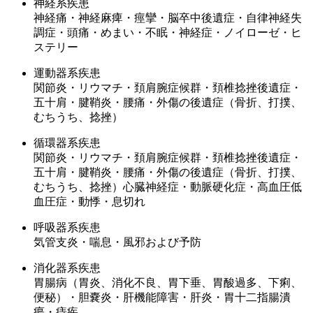
神経系疾患
神経痛・神経麻痺・痙攣・脳卒中後遺症・自律神経失
調症・頭痛・めまい・不眠・神経症・ノイローゼ・ヒ
ステリー
運動器系疾患
関節炎・リウマチ・頚肩腕症候群・頚椎捻挫後遺症・
五十肩・腱鞘炎・腰痛・外傷の後遺症（骨折、打撲、
むちうち、捻挫）
循環器系疾患
関節炎・リウマチ・頚肩腕症候群・頚椎捻挫後遺症・
五十肩・腱鞘炎・腰痛・外傷の後遺症（骨折、打撲、
むちうち、捻挫）心臓神経症・動脈硬化症・高血圧低
血圧症・動悸・息切れ
呼吸器系疾患
気管支炎・喘息・風邪および予防
消化器系疾患
胃腸病（胃炎、消化不良、胃下垂、胃酸過多、下痢、
便秘）・胆嚢炎・肝機能障害・肝炎・胃十二指腸潰
瘍・痔疾