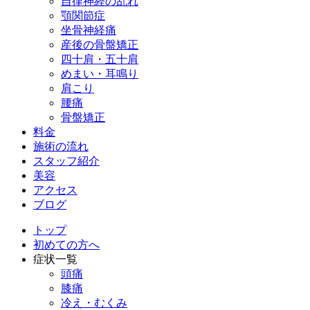
自律神経の乱れ
顎関節症
坐骨神経痛
産後の骨盤矯正
四十肩・五十肩
めまい・耳鳴り
肩こり
腰痛
骨盤矯正
料金
施術の流れ
スタッフ紹介
美容
アクセス
ブログ
トップ
初めての方へ
症状一覧
頭痛
膝痛
冷え・むくみ