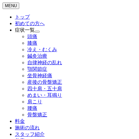
MENU
トップ
初めての方へ
症状一覧
頭痛
膝痛
冷え・むくみ
鍼灸治療
自律神経の乱れ
顎関節症
坐骨神経痛
産後の骨盤矯正
四十肩・五十肩
めまい・耳鳴り
肩こり
腰痛
骨盤矯正
料金
施術の流れ
スタッフ紹介