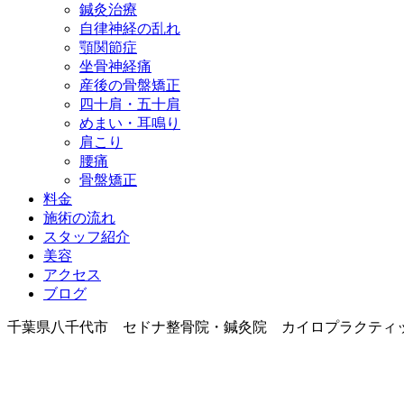
鍼灸治療
自律神経の乱れ
顎関節症
坐骨神経痛
産後の骨盤矯正
四十肩・五十肩
めまい・耳鳴り
肩こり
腰痛
骨盤矯正
料金
施術の流れ
スタッフ紹介
美容
アクセス
ブログ
千葉県八千代市 セドナ整骨院・鍼灸院 カイロプラクティ