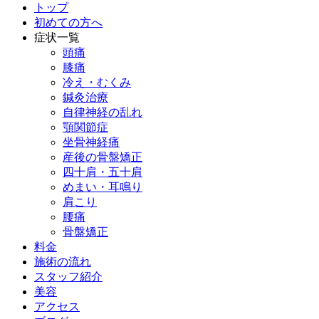
トップ
初めての方へ
症状一覧
頭痛
膝痛
冷え・むくみ
鍼灸治療
自律神経の乱れ
顎関節症
坐骨神経痛
産後の骨盤矯正
四十肩・五十肩
めまい・耳鳴り
肩こり
腰痛
骨盤矯正
料金
施術の流れ
スタッフ紹介
美容
アクセス