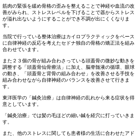
筋肉の緊張を緩め骨格の歪みを整えることで神経や血流の改
善がみられ、ストレスレベルを下げることで器からストレス
が溢れ出ないようにすることができ不調が出にくくなりま
す。
当院で行っている整体治療はカイロプラクティックをベース
に自律神経の反応を考えたセドナ独自の骨格の矯正法を組み
合わせています。
また２３個の骨が組み合わさっている頭蓋骨の微妙な動きを
調整する「頭蓋骨仙骨療法」に加え、脳脊髄液の循環、眼球
の動き、「頭蓋骨と背骨の組み合わせ」を改善させる手技を
組み合わせながら自律神経のバランスを改善させて行きま
す。
東洋医学の「鍼灸治療」は自律神経の乱れから来る症状を得
意としています。
「鍼灸治療」では髪の毛ほどの細い鍼を経穴に打っていきま
す。
また、他のストレスに関しても患者様の生活に合わせたアド