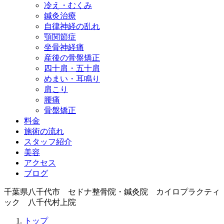
冷え・むくみ
鍼灸治療
自律神経の乱れ
顎関節症
坐骨神経痛
産後の骨盤矯正
四十肩・五十肩
めまい・耳鳴り
肩こり
腰痛
骨盤矯正
料金
施術の流れ
スタッフ紹介
美容
アクセス
ブログ
千葉県八千代市 セドナ整骨院・鍼灸院 カイロプラクティ
ック 八千代村上院
トップ