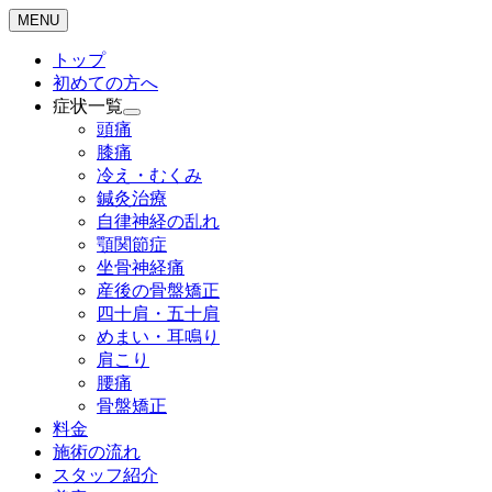
MENU
トップ
初めての方へ
症状一覧
頭痛
膝痛
冷え・むくみ
鍼灸治療
自律神経の乱れ
顎関節症
坐骨神経痛
産後の骨盤矯正
四十肩・五十肩
めまい・耳鳴り
肩こり
腰痛
骨盤矯正
料金
施術の流れ
スタッフ紹介