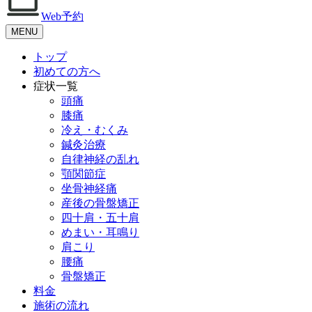
Web予約
MENU
トップ
初めての方へ
症状一覧
頭痛
膝痛
冷え・むくみ
鍼灸治療
自律神経の乱れ
顎関節症
坐骨神経痛
産後の骨盤矯正
四十肩・五十肩
めまい・耳鳴り
肩こり
腰痛
骨盤矯正
料金
施術の流れ