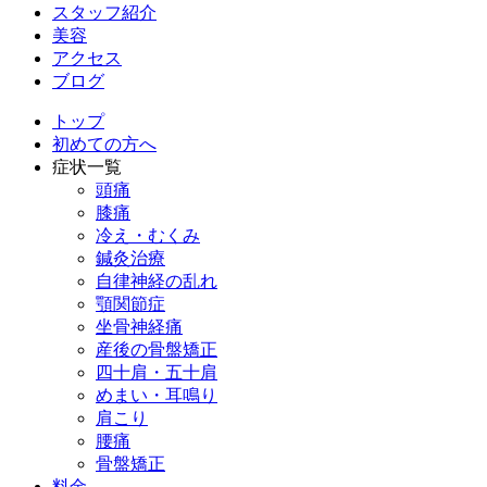
スタッフ紹介
美容
アクセス
ブログ
トップ
初めての方へ
症状一覧
頭痛
膝痛
冷え・むくみ
鍼灸治療
自律神経の乱れ
顎関節症
坐骨神経痛
産後の骨盤矯正
四十肩・五十肩
めまい・耳鳴り
肩こり
腰痛
骨盤矯正
料金