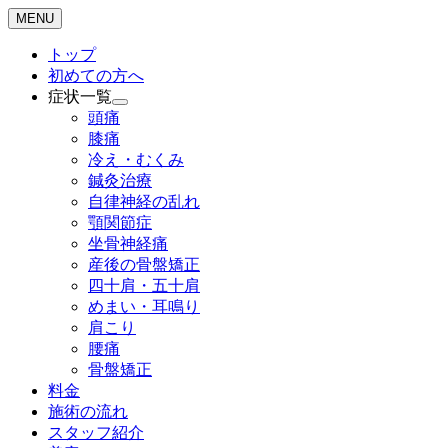
MENU
トップ
初めての方へ
症状一覧
頭痛
膝痛
冷え・むくみ
鍼灸治療
自律神経の乱れ
顎関節症
坐骨神経痛
産後の骨盤矯正
四十肩・五十肩
めまい・耳鳴り
肩こり
腰痛
骨盤矯正
料金
施術の流れ
スタッフ紹介