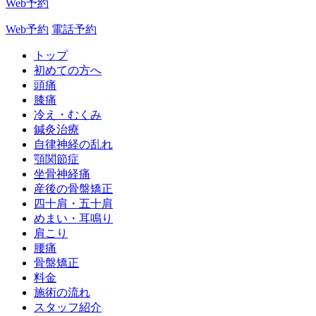
Web予約
Web予約
電話予約
トップ
初めての方へ
頭痛
膝痛
冷え・むくみ
鍼灸治療
自律神経の乱れ
顎関節症
坐骨神経痛
産後の骨盤矯正
四十肩・五十肩
めまい・耳鳴り
肩こり
腰痛
骨盤矯正
料金
施術の流れ
スタッフ紹介